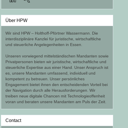
Über HPW
Wir sind HPW – Holthoff-Pförtner Wassermann. Die
interdisziplinäre Kanzlei für juristische, wirtschaftliche
und steuerliche Angelegenheiten in Essen.
Unseren vorwiegend mittelständischen Mandanten sowie
Privatpersonen bieten wir juristische, wirtschaftliche und
steuerliche Expertise aus einer Hand. Unser Anspruch ist
es, unsere Mandanten umfassend, individuell und
kompetent zu betreuen. Unser persönliches
Engagement bietet ihnen den entscheidenden Vorteil bei
der Navigation durch alle Herausforderungen. Wir
treiben neue digitale Chancen mit Technologieoffenheit
voran und beraten unsere Mandanten am Puls der Zeit.
Contact