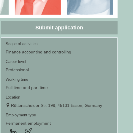
Submit application
Scope of activities
Finance accounting and controlling
Career level
Professional
Working time
Full time and part time
Location
Rüttenscheider Str. 199, 45131 Essen, Germany
Employment type
Permanent employment