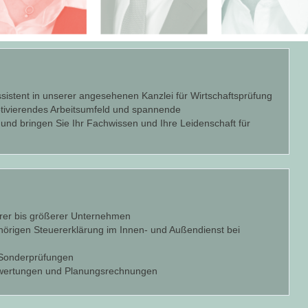
sistent in unserer angesehenen Kanzlei für Wirtschaftsprüfung
motivierendes Arbeitsumfeld und spannende
und bringen Sie Ihr Fachwissen und Ihre Leidenschaft für
erer bis größerer Unternehmen
örigen Steuererklärung im Innen- und Außendienst bei
r Sonderprüfungen
ewertungen und Planungsrechnungen