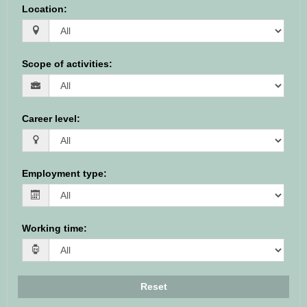
Location
:
Scope of activities
:
Career level
:
Employment type
:
Working time
:
Reset