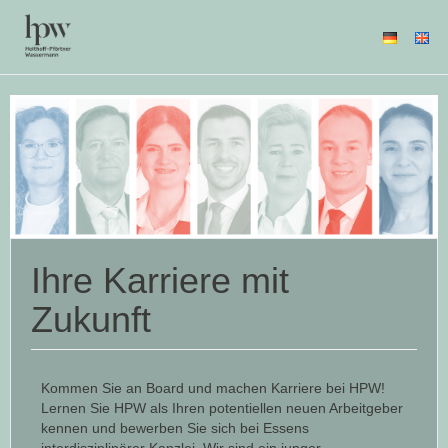
Ihre Karriere mit
Zukunft
Kommen Sie an Board und machen Karriere bei HPW!
Lernen Sie HPW als Ihren potentiellen neuen Arbeitgeber
kennen und bewerben Sie sich bei Essens
interdisziplinärer Kanzlei. Wir sind ein junger