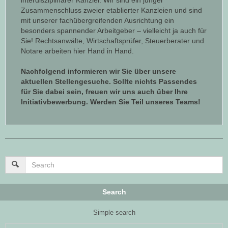
Zusammenschluss zweier etablierter Kanzleien und sind
mit unserer fachübergreifenden Ausrichtung ein
besonders spannender Arbeitgeber – vielleicht ja auch für
Sie! Rechtsanwälte, Wirtschaftsprüfer, Steuerberater und
Notare arbeiten hier Hand in Hand.
Nachfolgend informieren wir Sie über unsere
aktuellen Stellengesuche. Sollte nichts Passendes
für Sie dabei sein, freuen wir uns auch über Ihre
Initiativbewerbung.
Werden Sie Teil unseres Teams!
Search
Simple search