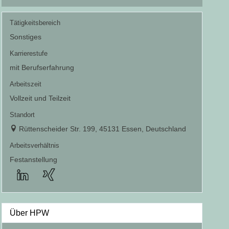
Tätigkeitsbereich
Sonstiges
Karrierestufe
mit Berufserfahrung
Arbeitszeit
Vollzeit und Teilzeit
Standort
Rüttenscheider Str. 199, 45131 Essen, Deutschland
Arbeitsverhältnis
Festanstellung
Über HPW