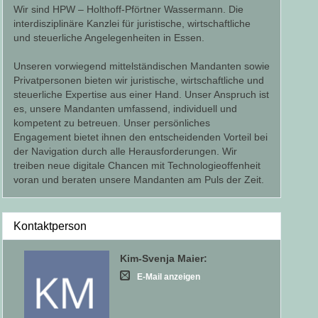
Wir sind HPW – Holthoff-Pförtner Wassermann. Die
interdisziplinäre Kanzlei für juristische, wirtschaftliche
und steuerliche Angelegenheiten in Essen.
Unseren vorwiegend mittelständischen Mandanten sowie
Privatpersonen bieten wir juristische, wirtschaftliche und
steuerliche Expertise aus einer Hand. Unser Anspruch ist
es, unsere Mandanten umfassend, individuell und
kompetent zu betreuen. Unser persönliches
Engagement bietet ihnen den entscheidenden Vorteil bei
der Navigation durch alle Herausforderungen. Wir
treiben neue digitale Chancen mit Technologieoffenheit
voran und beraten unsere Mandanten am Puls der Zeit.
Kontaktperson
Kim-Svenja Maier
:
E-Mail anzeigen